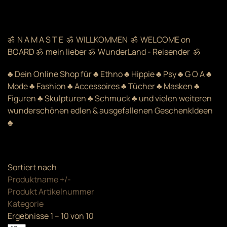
ॐ N A M A S T E ॐ WILLKOMMEN ॐ WELCOME on
BOARD ॐ mein lieber ॐ WunderLand - Reisender ॐ
♣ Dein Online Shop für ♣ Ethno ♣ Hippie ♣ Psy ♣ G O A ♣
Mode ♣ Fashion ♣ Accessoires ♣ Tücher ♣ Masken ♣
Figuren ♣ Skulpturen ♣ Schmuck ♣ und vielen weiteren
wunderschönen edlen & ausgefallenen GeschenkIdeen
♣
Sortiert nach
Produktname +/-
Produkt Artikelnummer
Kategorie
Ergebnisse 1 – 10 von 10