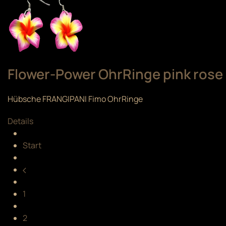
Flower-Power OhrRinge pink rose
Hübsche FRANGIPANI Fimo OhrRinge
Details
Start
1
2