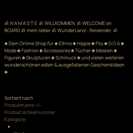
ॐ N A M A S T E ॐ WILLKOMMEN ॐ WELCOME on
BOARD ॐ mein lieber ॐ WunderLand - Reisender ॐ
♣ Dein Online Shop für ♣ Ethno ♣ Hippie ♣ Psy ♣ G O A ♣
Mode ♣ Fashion ♣ Accessoires ♣ Tücher ♣ Masken ♣
Figuren ♣ Skulpturen ♣ Schmuck ♣ und vielen weiteren
wunderschönen edlen & ausgefallenen GeschenkIdeen
♣
Sortiert nach
Produktname +/-
Produkt Artikelnummer
Kategorie