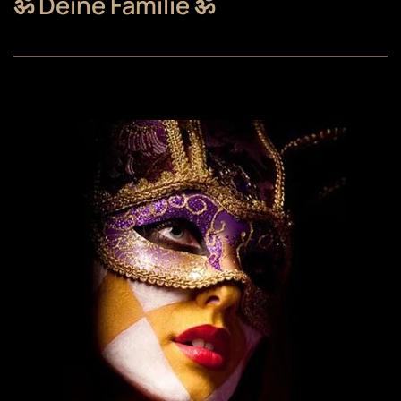
ॐ Deine Familie ॐ