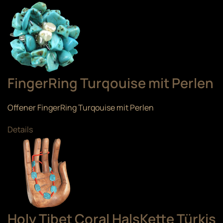
FingerRing Turqouise mit Perlen
Offener FingerRing Turqouise mit Perlen
Details
Holy Tibet Coral HalsKette Türkis