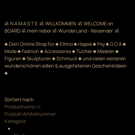
ॐ N A M A S T E ॐ WILLKOMMEN ॐ WELCOME on
BOARD ॐ mein lieber ॐ WunderLand - Reisender ॐ
♣ Dein Online Shop für ♣ Ethno ♣ Hippie ♣ Psy ♣ G O A ♣
Mode ♣ Fashion ♣ Accessoires ♣ Tücher ♣ Masken ♣
Figuren ♣ Skulpturen ♣ Schmuck ♣ und vielen weiteren
wunderschönen edlen & ausgefallenen GeschenkIdeen
♣
Sortiert nach
Produktname +/-
Produkt Artikelnummer
Kategorie