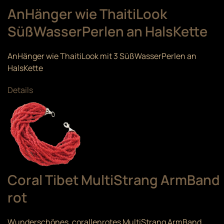
AnHänger wie ThaitiLook
SüßWasserPerlen an HalsKette
AnHänger wie ThaitiLook mit 3 SüßWasserPerlen an
HalsKette
Details
Coral Tibet MultiStrang ArmBand
rot
Wunderschönes, corallenrotes MultiStrang ArmBand.