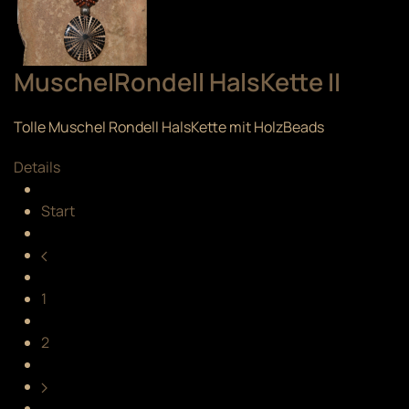
MuschelRondell HalsKette II
Tolle Muschel Rondell HalsKette mit HolzBeads
Details
Start
1
2