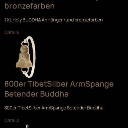
bronzefarben
1 XL Holy BUDDHA AnHänger rund bronzefarben
Details
800er TibetSilber ArmSpange
Betender Buddha
800er TibetSilber ArmSpange Betender Buddha
Details