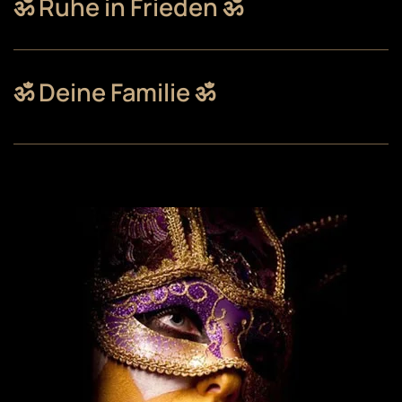
ॐ Ruhe in Frieden ॐ
ॐ Deine Familie ॐ