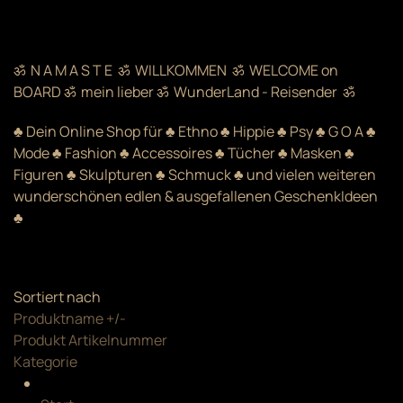
ॐ N A M A S T E ॐ WILLKOMMEN ॐ WELCOME on
BOARD ॐ mein lieber ॐ WunderLand - Reisender ॐ
♣ Dein Online Shop für ♣ Ethno ♣ Hippie ♣ Psy ♣ G O A ♣
Mode ♣ Fashion ♣ Accessoires ♣ Tücher ♣ Masken ♣
Figuren ♣ Skulpturen ♣ Schmuck ♣ und vielen weiteren
wunderschönen edlen & ausgefallenen GeschenkIdeen
♣
Sortiert nach
Produktname +/-
Produkt Artikelnummer
Kategorie