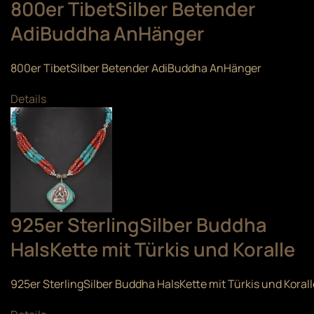
800er TibetSilber Betender
AdiBuddha AnHänger
800er TibetSilber Betender AdiBuddha AnHänger
Details
925er SterlingSilber Buddha
HalsKette mit Türkis und Koralle
925er SterlingSilber Buddha HalsKette mit Türkis und Korall