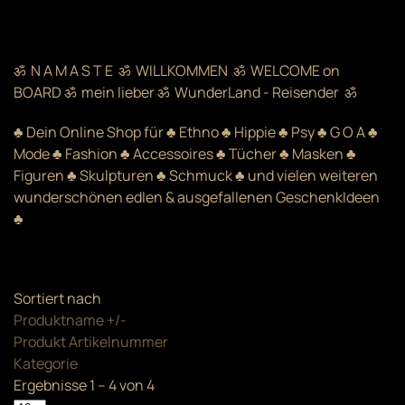
ॐ N A M A S T E ॐ WILLKOMMEN ॐ WELCOME on
BOARD ॐ mein lieber ॐ WunderLand - Reisender ॐ
♣ Dein Online Shop für ♣ Ethno ♣ Hippie ♣ Psy ♣ G O A ♣
Mode ♣ Fashion ♣ Accessoires ♣ Tücher ♣ Masken ♣
Figuren ♣ Skulpturen ♣ Schmuck ♣ und vielen weiteren
wunderschönen edlen & ausgefallenen GeschenkIdeen
♣
Sortiert nach
Produktname +/-
Produkt Artikelnummer
Kategorie
Ergebnisse 1 – 4 von 4