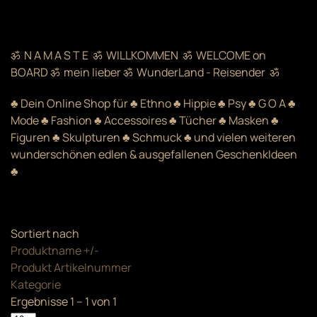
ॐ N A M A S T E ॐ WILLKOMMEN ॐ WELCOME on
BOARD ॐ mein lieber ॐ WunderLand - Reisender ॐ
♣ Dein Online Shop für ♣ Ethno ♣ Hippie ♣ Psy ♣ G O A ♣
Mode ♣ Fashion ♣ Accessoires ♣ Tücher ♣ Masken ♣
Figuren ♣ Skulpturen ♣ Schmuck ♣ und vielen weiteren
wunderschönen edlen & ausgefallenen GeschenkIdeen
♣
Sortiert nach
Produktname +/-
Produkt Artikelnummer
Kategorie
Ergebnisse 1 – 1 von 1