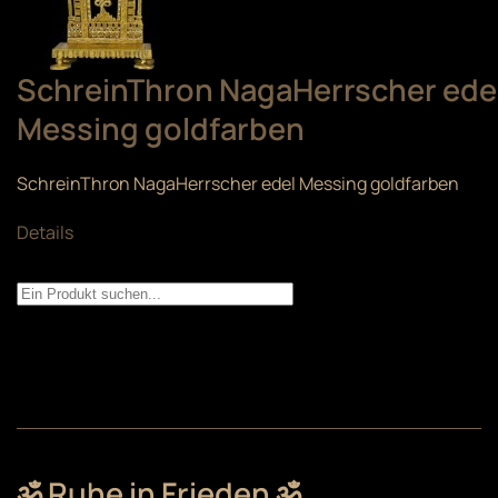
SchreinThron NagaHerrscher ede
Messing goldfarben
SchreinThron NagaHerrscher edel Messing goldfarben
Details
ॐ Ruhe in Frieden ॐ