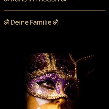
ॐ Deine Familie ॐ