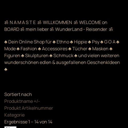
ॐ N A M A S T E ॐ WILLKOMMEN ॐ WELCOME on
BOARD ॐ mein lieber ॐ WunderLand - Reisender ॐ
♣ Dein Online Shop für ♣ Ethno ♣ Hippie ♣ Psy ♣ G O A ♣
Mode ♣ Fashion ♣ Accessoires ♣ Tücher ♣ Masken ♣
Figuren ♣ Skulpturen ♣ Schmuck ♣ und vielen weiteren
wunderschönen edlen & ausgefallenen GeschenkIdeen
♣
Sortiert nach
Produktname +/-
Produkt Artikelnummer
Kategorie
Ergebnisse 1 – 14 von 14