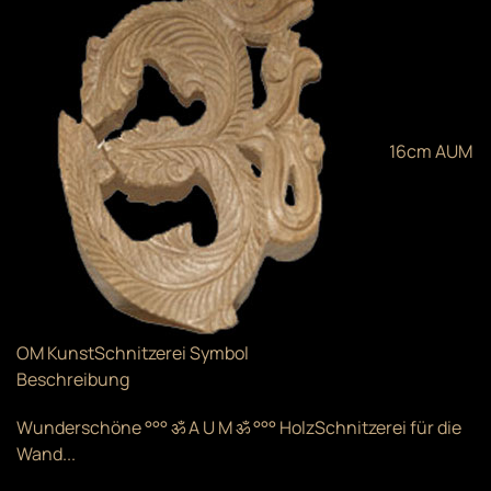
16cm AUM
OM KunstSchnitzerei Symbol
Beschreibung
Wunderschöne °°° ॐ A U M ॐ °°° HolzSchnitzerei für die
Wand...